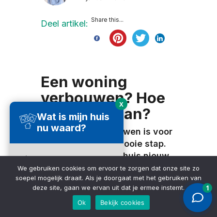
Share this...
Deel artikel:
Een woning
verbouwen? Hoe
X
pak je dat aan?
Wat is mijn huis
nu waard?
Een woning verbouwen is voor
veel mensen een mooie stap.
Of je nu een ouder huis nieuw
Direct een
leven wilt inblazen, extra
We gebruiken cookies om ervoor te zorgen dat onze site zo
waardecheck
soepel mogelijk draait. Als je doorgaat met het gebruiken van
ruimte nodig hebt of een
ontvangen ➜
deze site, gaan we ervan uit dat je ermee instemt.
woning volledig naar je eigen
Ok
Bekijk cookies
smaak wilt aanpassen:
verbouwen biedt kansen, maar