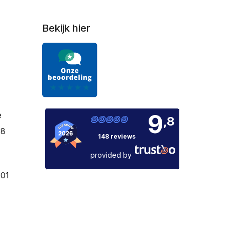
Bekijk hier
9
e
,8
18
148 reviews
provided by
01