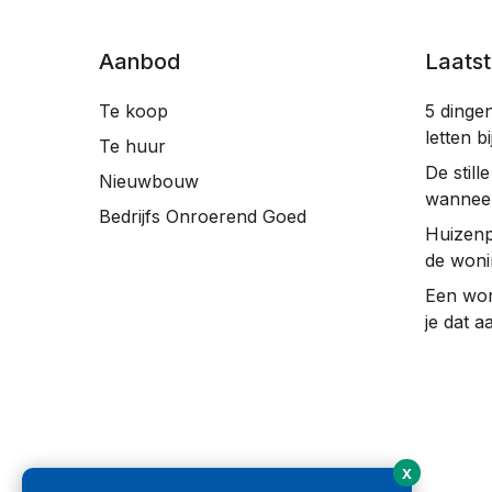
Aanbod
Laats
Te koop
5 dinge
letten 
Te huur
De still
Nieuwbouw
wanneer
Bedrijfs Onroerend Goed
Huizenp
de woni
Een wo
je dat a
X