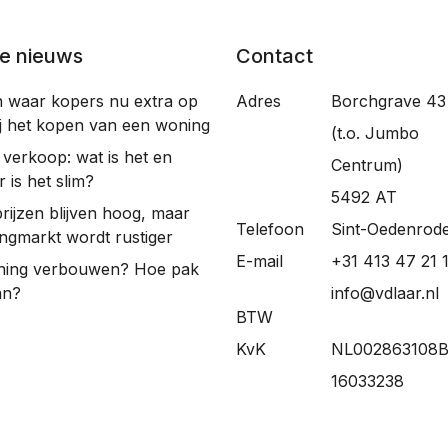
te nieuws
Contact
n waar kopers nu extra op
Adres
Borchgrave 43
bij het kopen van een woning
(t.o. Jumbo
e verkoop: wat is het en
Centrum)
 is het slim?
5492 AT
rijzen blijven hoog, maar
Telefoon
Sint-Oedenrod
ngmarkt wordt rustiger
E-mail
+31 413 47 21 
ning verbouwen? Hoe pak
an?
info@vdlaar.nl
BTW
KvK
NL002863108B
16033238