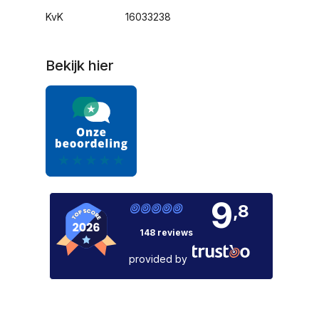
KvK
16033238
Bekijk hier
9
,8
148 reviews
provided by