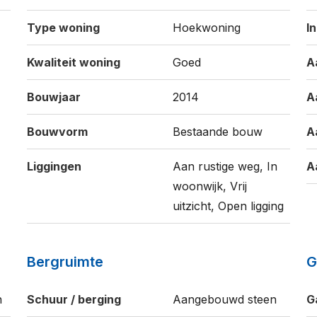
Type woning
Hoekwoning
I
Kwaliteit woning
Goed
A
Bouwjaar
2014
A
Bouwvorm
Bestaande bouw
A
Liggingen
Aan rustige weg, In
A
woonwijk, Vrij
uitzicht, Open ligging
Bergruimte
G
n
Schuur / berging
Aangebouwd steen
G