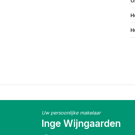
O
H
H
Uw persoonlijke makelaar
Inge Wijngaarden