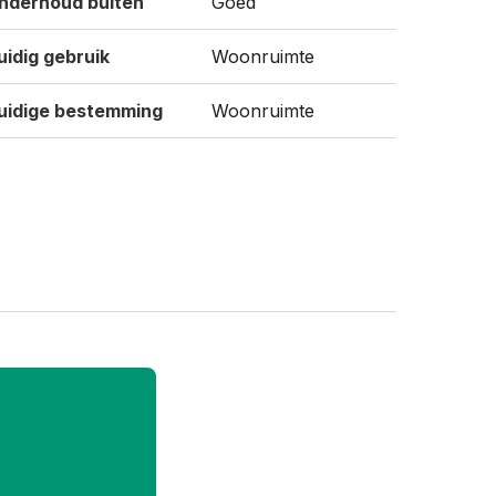
nderhoud buiten
Goed
uidig gebruik
Woonruimte
uidige bestemming
Woonruimte