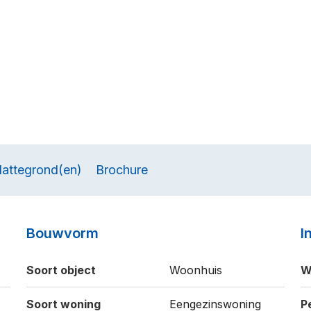
lattegrond(en)
Brochure
Bouwvorm
I
Soort object
Woonhuis
W
Soort woning
Eengezinswoning
P