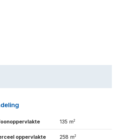
ndeling
2
oonoppervlakte
135 m
2
erceel oppervlakte
258 m