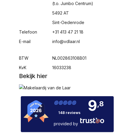
(t.o. Jumbo Centrum)
5492 AT
Sint-Oedenrode
Telefoon
+31 413 47 21 18
E-mail
info@vdlaar.nl
BTW
NL002863108B01
KvK
16033238
Bekijk hier
9
,8
148 reviews
provided by