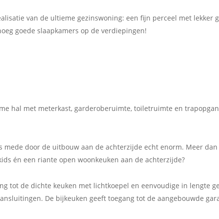
lisatie van de ultieme gezinswoning: een fijn perceel met lekker g
noeg goede slaapkamers op de verdiepingen!
me hal met meterkast, garderoberuimte, toiletruimte en trapopgan
s mede door de uitbouw aan de achterzijde echt enorm. Meer dan 
 kids én een riante open woonkeuken aan de achterzijde?
ng tot de dichte keuken met lichtkoepel en eenvoudige in lengte g
nsluitingen. De bijkeuken geeft toegang tot de aangebouwde gara