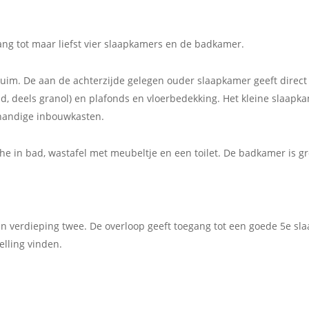
ang tot maar liefst vier slaapkamers en de badkamer.
 ruim. De aan de achterzijde gelegen ouder slaapkamer geeft direc
, deels granol) en plafonds en vloerbedekking. Het kleine slaapka
 handige inbouwkasten.
e in bad, wastafel met meubeltje en een toilet. De badkamer is gr
an verdieping twee. De overloop geeft toegang tot een goede 5e s
elling vinden.