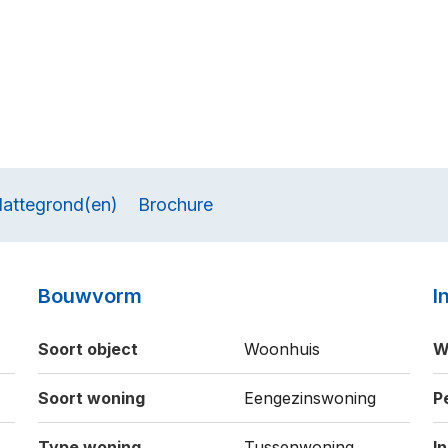
lattegrond(en)
Brochure
Bouwvorm
I
Soort object
Woonhuis
W
Soort woning
Eengezinswoning
P
Type woning
Tussenwoning
I