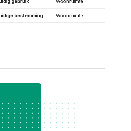
uidig gebruik
Woonruimte
uidige bestemming
Woonruimte