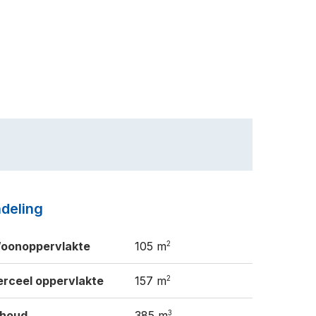
ndeling
2
oonoppervlakte
105 m
2
erceel oppervlakte
157 m
3
nhoud
385 m