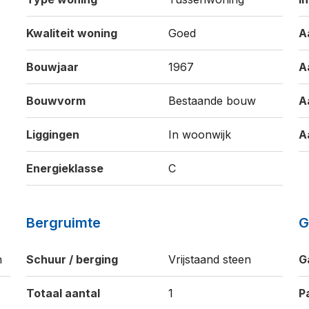
Kwaliteit woning
Goed
A
Bouwjaar
1967
A
Bouwvorm
Bestaande bouw
A
Liggingen
In woonwijk
A
Energieklasse
C
Bergruimte
G
n
Schuur / berging
Vrijstaand steen
G
Totaal aantal
1
P