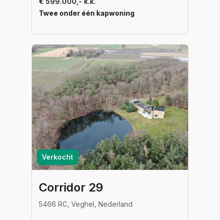
€ 599.000,- k.k.
Twee onder één kapwoning
Verkocht
Corridor 29
5466 RC, Veghel, Nederland