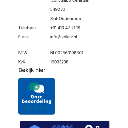
(t.o. Jumbo Centrum)
5492 AT
Sint-Oedenrode
Telefoon
+31 413 47 21 18
E-mail
info@vdlaar.nl
BTW
NL002863108B01
KvK
16033238
Bekijk hier