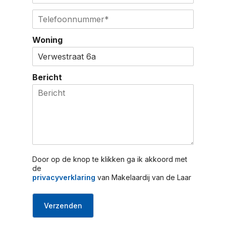
e
o
m
r
T
e
a
n
e
g
i
a
l
s
l
Woning
a
e
e
*
m
f
l
o
o
Bericht
n
n
u
m
m
e
r
*
Door op de knop te klikken ga ik akkoord met
de
privacyverklaring
van Makelaardij van de Laar
Verzenden