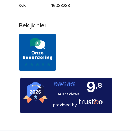
KvK
16033238
Bekijk hier
9
,8
148 reviews
provided by