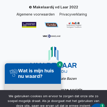
© Makelaardij vd Laar 2022
Algemene voorwaarden
Privacyverklaring
X
Wat is mijn huis
nu waard?
Website door:
Digitale Bazen
Ook bereikbaar via onze socials
Direct een
We gebruiken cookies om ervoor te zorgen dat onze site zo
waardecheck
soepel mogelijk draait. Als je doorgaat met het gebruiken van
ontvangen ➜
deze site, gaan we ervan uit dat je ermee instemt.