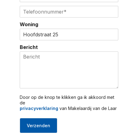
e
o
m
r
T
e
a
n
e
g
i
a
l
s
l
Woning
a
e
e
*
m
f
l
o
o
Bericht
n
n
u
m
m
e
r
*
Door op de knop te klikken ga ik akkoord met
de
privacyverklaring
van Makelaardij van de Laar
Verzenden