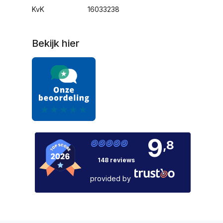
KvK
16033238
Bekijk hier
9
,8
148 reviews
provided by