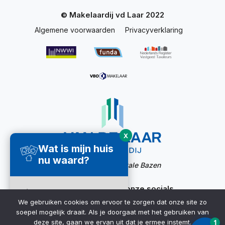
© Makelaardij vd Laar 2022
Algemene voorwaarden
Privacyverklaring
X
Wat is mijn huis
nu waard?
Website door:
Digitale Bazen
Ook bereikbaar via onze socials
Direct een
We gebruiken cookies om ervoor te zorgen dat onze site zo
waardecheck
soepel mogelijk draait. Als je doorgaat met het gebruiken van
ontvangen ➜
deze site, gaan we ervan uit dat je ermee instemt.